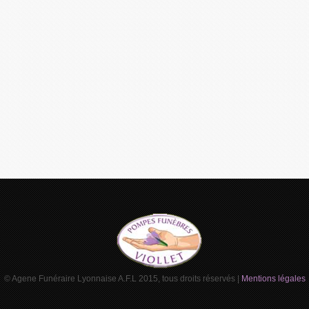
© Agene Funéraire Lyonnaise A.F.L 2015, tous droits réservés |
Mentions légales