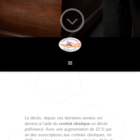
Le décès, depuis ces dernières années est
devenu à l’aide du
contrat obsèque
un décès
préfinancé. Avec une augmentation de 10 % par
an des souscriptions aux contrats obsèques, en