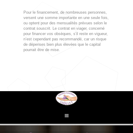
Pour le financement, de nombreuses personnes,
versent une somme importante en une seule fois,
ou optent pour des mensualités prévues selon le
contrat souscrit. Le contrat en viager, concerné
pour financer vos obsèques, s’il reste en vigueur,
n’est cependant pas recommandé, car un risque
de dépenses bien plus élevées que le capital
pourrait être de mise.