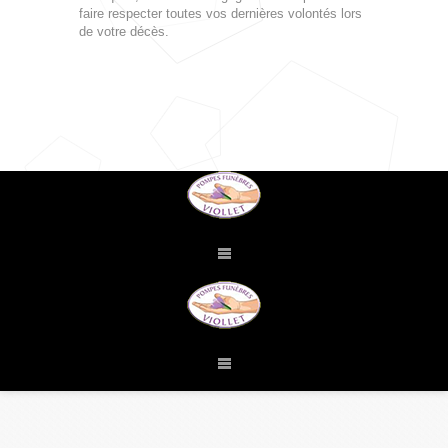
faire respecter toutes vos dernières volontés lors
de votre décès.