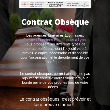
Contrat Obsèque
Les agences funéraires Lyonnaises,
Pompes Funèbres Ecobsèques à Lyon
,
vous proposent les différents types de
contrats obsèques, dont l’objectif vise à
prévoir le capital nécessaire et disponible
pour l’organisation et le déroulement de vos
obsèques.
Le contrat obsèques permet ainsi de ne pas
rajouter de soucis d’ordres financiers, à la
lourde peine de vos proches lors de votre
décès ...
Le contrat obsèques, c’est prévoir et
faire preuve d’amour !