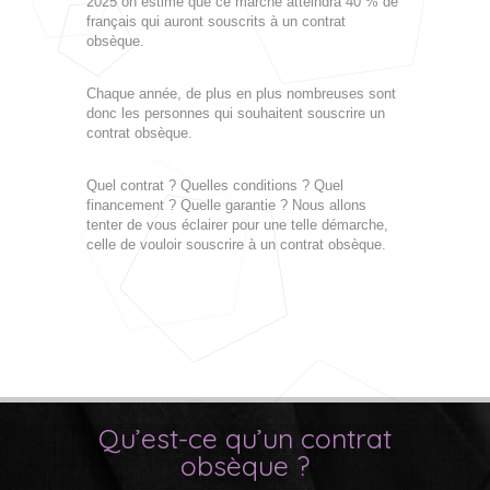
2025 on estime que ce marché atteindra 40 % de
français qui auront souscrits à un contrat
obsèque.
Chaque année, de plus en plus nombreuses sont
donc les personnes qui souhaitent souscrire un
contrat obsèque.
Quel contrat ? Quelles conditions ? Quel
financement ? Quelle garantie ? Nous allons
tenter de vous éclairer pour une telle démarche,
celle de vouloir souscrire à un contrat obsèque.
Qu’est-ce qu’un contrat
obsèque ?